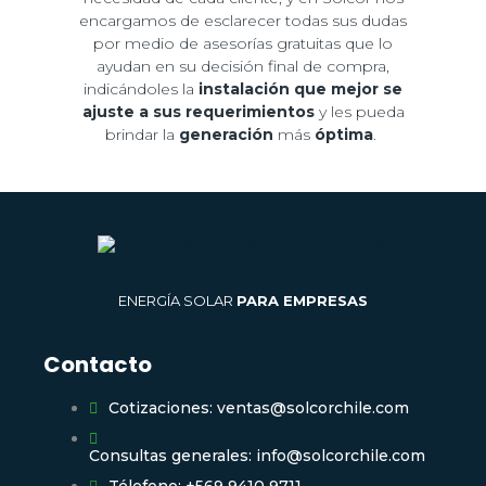
encargamos de esclarecer todas sus dudas
por medio de asesorías gratuitas que lo
ayudan en su decisión final de compra,
indicándoles la
instalación que mejor se
ajuste a sus requerimientos
y les pueda
brindar la
generación
más
óptima
.
ENERGÍA SOLAR
PARA EMPRESAS
Contacto
Cotizaciones: ventas@solcorchile.com
Consultas generales: info@solcorchile.com
Télefono: +569 9410 9711