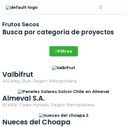
Skip
Search
to
content
Frutos Secos
Busca por categoría de proyectos
Filtros
Valbifrut
405 kWp, Buin, Región Metropolitana.
Almeval S.A.
92 kWp, Padre Hurtado, Región Metropolitana
Nueces del Choapa