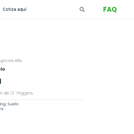
FAQ
Cotiza aquí
grícola Alfa
lo
a
n de O´Higgins.
ling
,
Suelo
ns