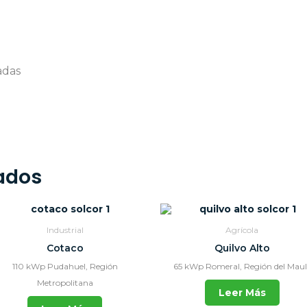
adas
ados
Industrial
Agrícola
Cotaco
Quilvo Alto
110 kWp Pudahuel, Región
65 kWp Romeral, Región del Maul
Metropolitana
Leer Más