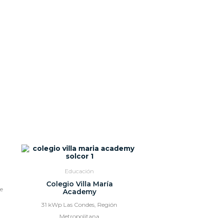
Educación
Colegio Villa María
e
Academy
31 kWp Las Condes, Región
Metropolitana