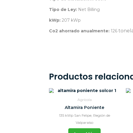
Tipo de Ley:
Net Billing
kWp:
207 kWp
tonel
Co2 ahorrado anualmente:
126
Viña Santa Ema.
Productos relacion
Agrícola
Altamira Poniente
135 kWp San Felipe, Región de
Valparaíso