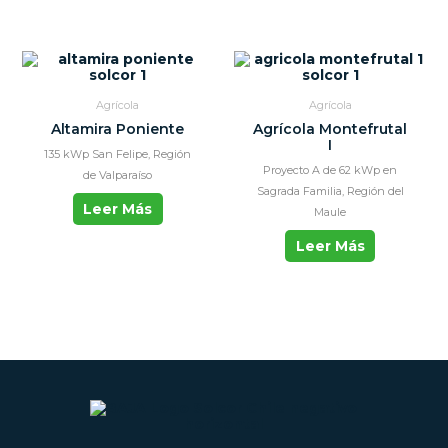
Agrícola
Agrícola
Altamira Poniente
Agrícola Montefrutal
I
135 kWp San Felipe, Región
Proyecto A de 62 kWp en
de Valparaíso
Sagrada Familia, Región del
Leer Más
Maule
Leer Más