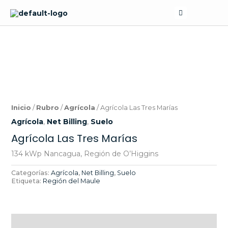
Skip
Search
to
content
Inicio
/
Rubro
/
Agrícola
/ Agrícola Las Tres Marías
Agrícola
,
Net Billing
,
Suelo
Agrícola Las Tres Marías
134 kWp Nancagua, Región de O’Higgins
Categorías:
Agrícola
,
Net Billing
,
Suelo
Etiqueta:
Región del Maule
Descripción