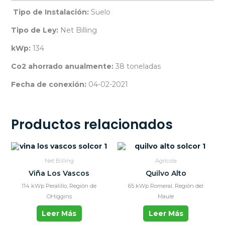
Tipo de Instalación:
Suelo
Tipo de Ley:
Net Billing
kWp:
134
Co2 ahorrado anualmente:
38 toneladas
Fecha de conexión:
04-02-2021
Productos relacionados
Net Billing
Agrícola
Viña Los Vascos
Quilvo Alto
114 kWp Peralillo, Región de
65 kWp Romeral, Región del
OHiggins
Maule
Leer Más
Leer Más