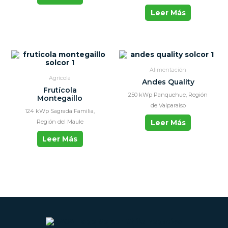
Leer Más
Alimentación
Agrícola
Andes Quality
Frutícola
250 kWp Panquehue, Región
Montegaillo
de Valparaiso
124 kWp Sagrada Familia,
Región del Maule
Leer Más
Leer Más