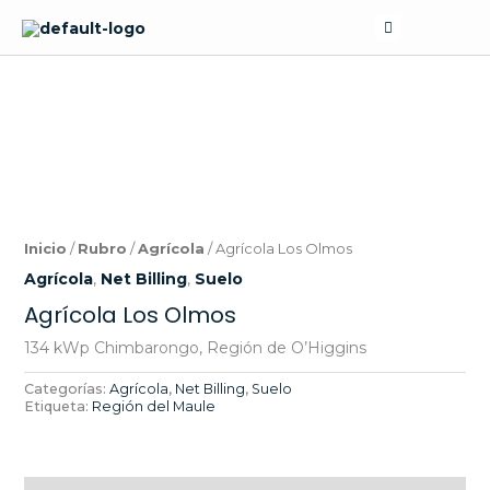
Skip
Search
to
content
Inicio
/
Rubro
/
Agrícola
/ Agrícola Los Olmos
Agrícola
,
Net Billing
,
Suelo
Agrícola Los Olmos
134 kWp Chimbarongo, Región de O’Higgins
Categorías:
Agrícola
,
Net Billing
,
Suelo
Etiqueta:
Región del Maule