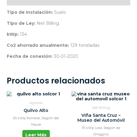
Descripción
Tipo de Instalación:
Suelo
Tipo de Ley:
Net Billing
kWp:
134
Co2 ahorrado anualmente:
129 toneladas
Fecha de conexión:
30-01-2020
Productos relacionados
Agrícola
Net Billing
Quilvo Alto
Viña Santa Cruz –
65 kWp Romeral, Región del
Museo del Automóvil
Maule
91 kWp Lolol, Región de
Leer Más
OHiggins