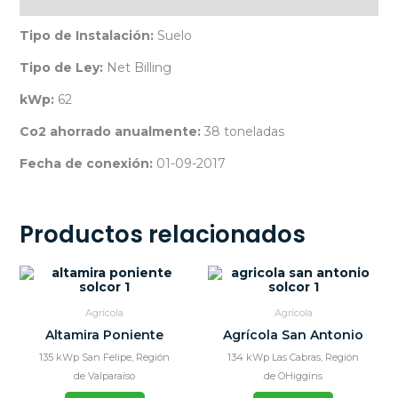
Descripción
Tipo de Instalación:
Suelo
Tipo de Ley:
Net Billing
kWp:
62
Co2 ahorrado anualmente:
38 toneladas
Fecha de conexión:
01-09-2017
Productos relacionados
Agrícola
Agrícola
Altamira Poniente
Agrícola San Antonio
135 kWp San Felipe, Región
134 kWp Las Cabras, Región
de Valparaíso
de OHiggins