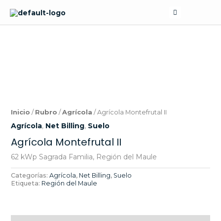
Skip
Search
to
content
Inicio
/
Rubro
/
Agrícola
/ Agrícola Montefrutal II
Agrícola
,
Net Billing
,
Suelo
Agrícola Montefrutal II
62 kWp Sagrada Familia, Región del Maule
Categorías:
Agrícola
,
Net Billing
,
Suelo
Etiqueta:
Región del Maule