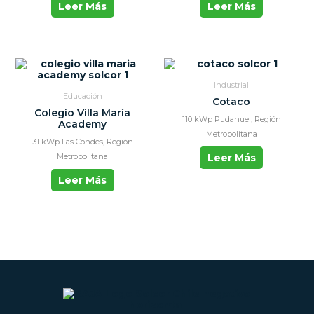
Leer Más
Leer Más
Industrial
Educación
Cotaco
Colegio Villa María
110 kWp Pudahuel, Región
Academy
Metropolitana
31 kWp Las Condes, Región
Metropolitana
Leer Más
Leer Más