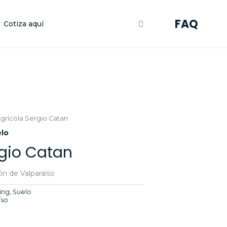
FAQ
Cotiza aquí
Agrícola Sergio Catan
lo
rgio Catan
n de Valparaíso
ling
,
Suelo
íso