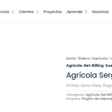
vicios
Clientes
Proyectos
Aprende
Nosotros
Inicio
/
Rubro
/
Agrícola
/ 
Agrícola
,
Net Billing
,
Sue
Agrícola Se
59 kWp Santa María, Regió
Categorías:
Agrícola
,
Net Bil
Etiqueta:
Región de Valpara