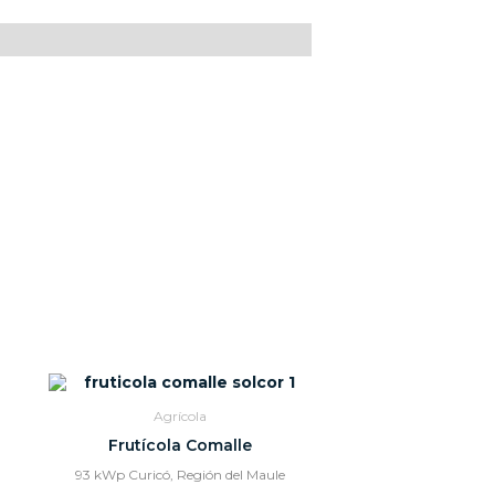
Agrícola
Frutícola Comalle
93 kWp Curicó, Región del Maule