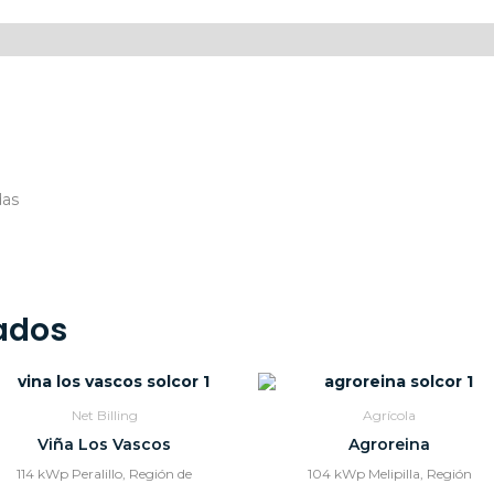
das
ados
Net Billing
Agrícola
Viña Los Vascos
Agroreina
114 kWp Peralillo, Región de
104 kWp Melipilla, Región