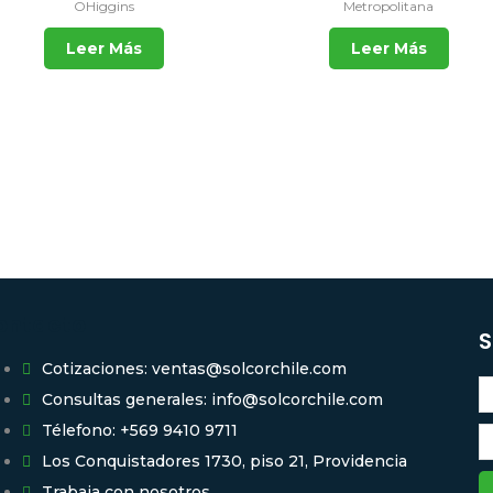
OHiggins
Metropolitana
Leer Más
Leer Más
ontacto
S
Cotizaciones: ventas@solcorchile.com
Consultas generales: info@solcorchile.com
Télefono: +569 9410 9711
Los Conquistadores 1730, piso 21, Providencia
Trabaja con nosotros