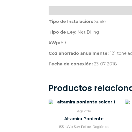
Descripción
Tipo de Instalación:
Suelo
Tipo de Ley:
Net Billing
kWp:
59
Co2 ahorrado anualmente:
121 tonela
Fecha de conexión:
23-07-2018
Productos relacion
Agrícola
Altamira Poniente
135 kWp San Felipe, Región de