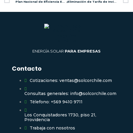
Plan Nacional de Eficiencia Energética: Un paso hacia la sostenibilidad y la neutralidad de carbono en 2050
¡Eliminación de Tarifa de Invierno! Abre las Puertas a la Energía Solar
ENERGÍA SOLAR
PARA EMPRESAS
Contacto
Cotizaciones: ventas@solcorchile.com
Consultas generales: info@solcorchile.com
Télefono: +569 9410 9711
Los Conquistadores 1730, piso 21,
Providencia
Trabaja con nosotros