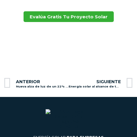
Evalúa Gratis Tu Proyecto Solar
Prev
ANTERIOR
SIGUIENTE
Nueva alza de luz de un 22% en Octubre: ¿Estás preparado para el aumento?
Energía solar al alcance de todos con Solcor y Nikola