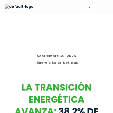
Skip
Search
to
content
NOTICIAS
Septiembre 30, 2024
,
Energía Solar
,
Noticias
LA TRANSICIÓN
ENERGÉTICA
AVANZA:
38,2% DE