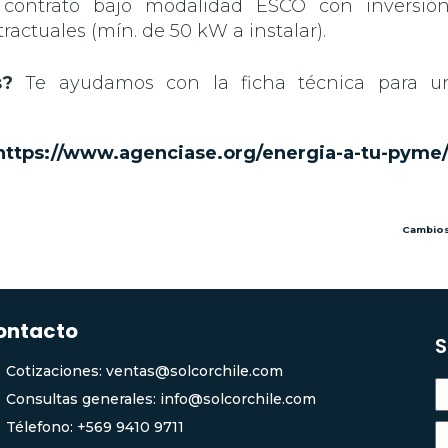
 contrato bajo modalidad ESCO con inversió
ractuales (mín. de 50 kW a instalar).
s?
Te ayudamos con la ficha técnica para un
https://www.agenciase.org/energia-a-tu-pyme
Cambios 
ontacto
S
Cotizaciones: ventas@solcorchile.com
Consultas generales: info@solcorchile.com
Télefono: +569 9410 9711