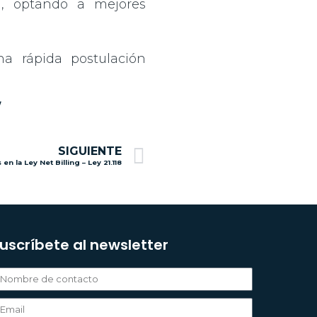
n, optando a mejores
a rápida postulación
/
Next
SIGUIENTE
en la Ley Net Billing – Ley 21.118
uscríbete al newsletter