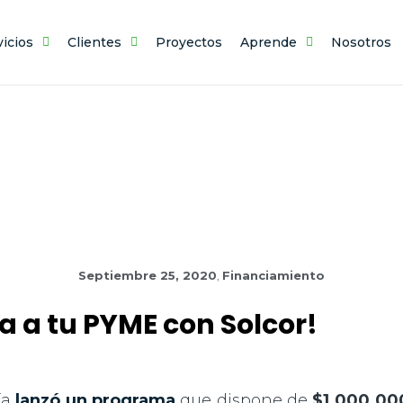
vicios
Clientes
Proyectos
Aprende
Nosotros
NOTICIAS
Septiembre 25, 2020
,
Financiamiento
a a tu PYME con Solcor!
ía
lanzó un programa
que dispone de
$1.000.00