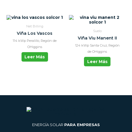
Net Billing
Suelo
Viña Los Vascos
Viña Viu Manent II
114 kWp Peralillo, Región de
124 kWp Santa Cruz, Región
OHiggins
de OHiggins
Leer Más
Leer Más
ENERGÍA SOLAR
PARA EMPRESAS