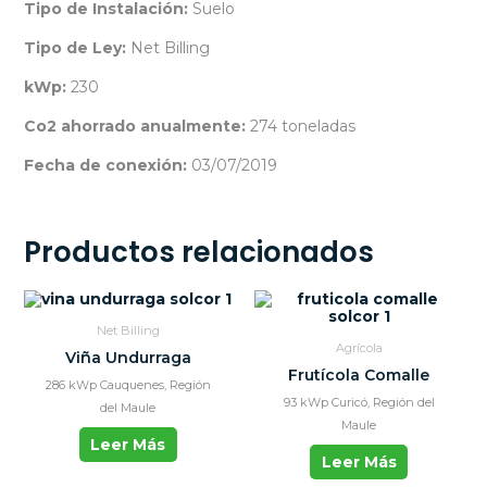
Tipo de Instalación:
Suelo
Tipo de Ley:
Net Billing
kWp:
230
Co2 ahorrado anualmente:
274 toneladas
Fecha de conexión:
03/07/2019
Productos relacionados
Net Billing
Agrícola
Viña Undurraga
Frutícola Comalle
286 kWp Cauquenes, Región
93 kWp Curicó, Región del
del Maule
Maule
Leer Más
Leer Más