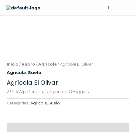
Skip
Search
to
content
Inicio
/
Rubro
/
Agrícola
/ Agrícola El Olivar
Agrícola
,
Suelo
Agrícola El Olivar
230 kWp Peralillo, Región de OHiggins
Categorías:
Agrícola
,
Suelo
Descripción