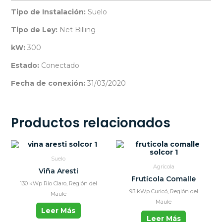
Tipo de Instalación:
Suelo
Tipo de Ley:
Net Billing
kW:
300
Estado:
Conectado
Fecha de conexión:
31/03/2020
Productos relacionados
Suelo
Agrícola
Viña Aresti
Frutícola Comalle
130 kWp Río Claro, Región del
93 kWp Curicó, Región del
Maule
Maule
Leer Más
Leer Más