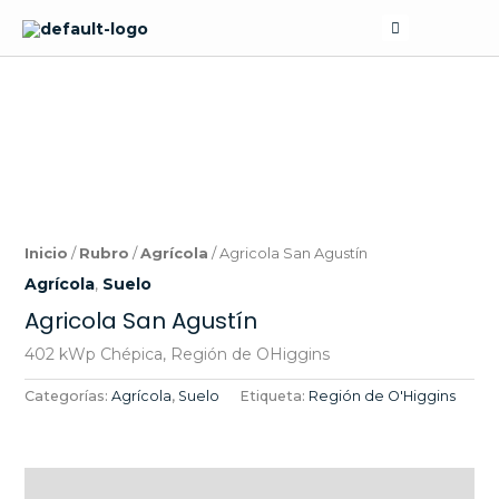
Skip
Search
to
content
Inicio
/
Rubro
/
Agrícola
/ Agricola San Agustín
Agrícola
,
Suelo
Agricola San Agustín
402 kWp Chépica, Región de OHiggins
Categorías:
Agrícola
,
Suelo
Etiqueta:
Región de O'Higgins
Descripción