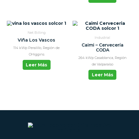
Net Billing
Industrial
Viña Los Vascos
Caimi – Cervecería
114 kWp Peralillo, Región de
CODA
OHiggins
264 kWp Casablanca, Región
Leer Más
de Valparaíso
Leer Más