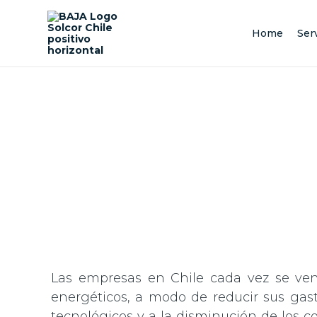
Skip
to
content
Home
Ser
Las empresas en Chile cada vez se ven
energéticos, a modo de reducir sus gast
tecnológicos y a la disminución de los 