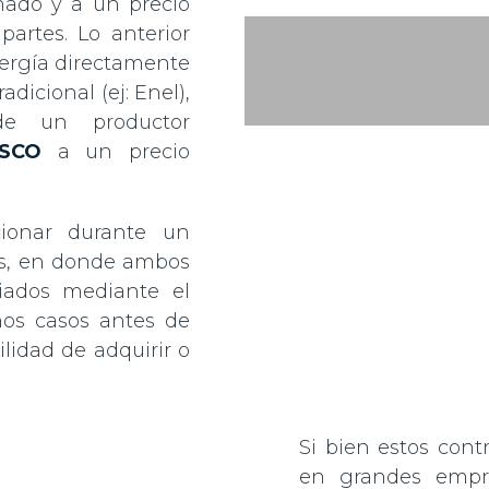
nado y a un precio
artes. Lo anterior
nergía directamente
dicional (ej: Enel),
de un productor
SCO
a un precio
cionar durante un
ños, en donde ambos
iados mediante el
unos casos antes de
ilidad de adquirir o
Si bien estos cont
en grandes empre