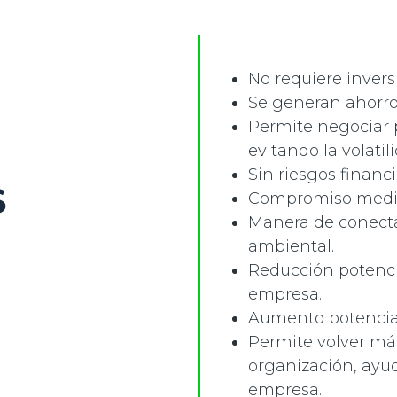
No requiere inversi
Se generan ahorros
Permite negociar 
evitando la volatil
Sin riesgos financ
S
Compromiso medio
Manera de conecta
ambiental.
Reducción potenci
empresa.
Aumento potencial 
Permite volver más
organización, ayu
empresa.