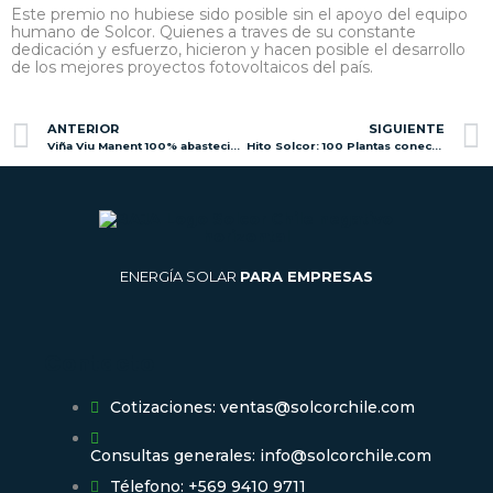
Este premio no hubiese sido posible sin el apoyo del equipo
humano de Solcor. Quienes a traves de su constante
dedicación y esfuerzo, hicieron y hacen posible el desarrollo
de los mejores proyectos fotovoltaicos del país.
Prev
ANTERIOR
SIGUIENTE
Viña Viu Manent 100% abastecida con energía solar
Hito Solcor: 100 Plantas conectadas en Chile
ENERGÍA SOLAR
PARA EMPRESAS
Contacto
Cotizaciones: ventas@solcorchile.com
Consultas generales: info@solcorchile.com
Télefono: +569 9410 9711